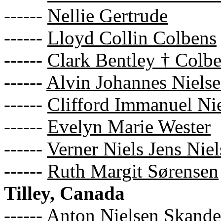
------
Nellie Gertrude
------
Lloyd Collin Colbens
------
Clark Bentley † Colb
------
Alvin Johannes Niels
------
Clifford Immanuel Ni
------
Evelyn Marie Wester
------
Verner Niels Jens Nie
------
Ruth Margit Sørensen
Tilley, Canada
------
Anton Nielsen Skande