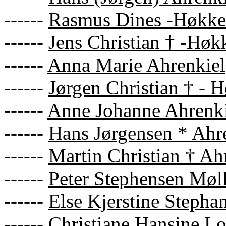
------
Rasmus Dines -Høkkel
------
Jens Christian † -Høk
------
Anna Marie Ahrenkiel
------
Jørgen Christian † - 
------
Anne Johanne Ahrenki
------
Hans Jørgensen * Ahr
------
Martin Christian † Ah
------
Peter Stephensen Møl
------
Else Kjerstine Stepha
------
Christiane Hansine Lo