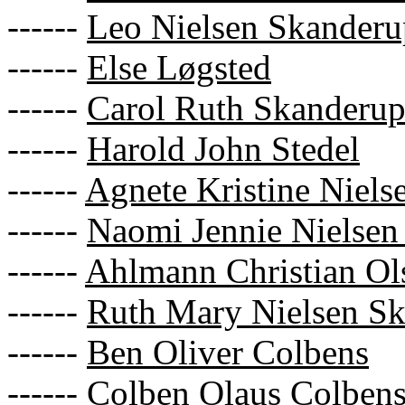
------
Leo Nielsen Skanderu
------
Else Løgsted
------
Carol Ruth Skanderu
------
Harold John Stedel
------
Agnete Kristine Niel
------
Naomi Jennie Nielsen
------
Ahlmann Christian Ol
------
Ruth Mary Nielsen S
------
Ben Oliver Colbens
------
Colben Olaus Colben