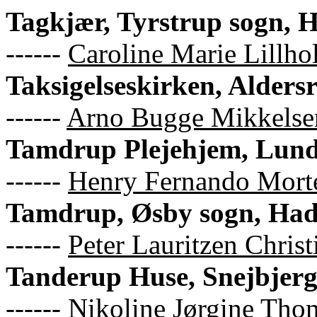
Tagkjær, Tyrstrup sogn, 
------
Caroline Marie Lillhol
Taksigelseskirken, Alder
------
Arno Bugge Mikkelse
Tamdrup Plejehjem, Lund
------
Henry Fernando Mort
Tamdrup, Øsby sogn, Had
------
Peter Lauritzen Christ
Tanderup Huse, Snejbjerg
------
Nikoline Jørgine Tho