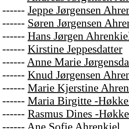
------
Jeppe Jørgensen Ahre
------
Søren Jørgensen Ahre
------
Hans Jørgen Ahrenkie
------
Kirstine Jeppesdatter
------
Anne Marie Jørgensdat
------
Knud Jørgensen Ahren
------
Marie Kjerstine Ahren
------
Maria Birgitte -Høkke
------
Rasmus Dines -Høkkel
------
Ane Sofie Ahrenkiel