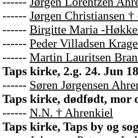
------
Jørgen Lorentzen Ahr
------
Jørgen Christiansen †
------
Birgitte Maria -Høkke
------
Peder Villadsen Krag
------
Martin Lauritsen Bran
Taps kirke, 2.g. 24. Jun 1
------
Søren Jørgensen Ahre
Taps kirke, dødfødt, mor 
------
N.N. † Ahrenkiel
Taps kirke, Taps by og sog