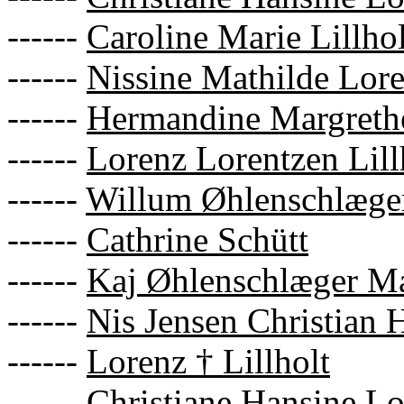
------
Caroline Marie Lillhol
------
Nissine Mathilde Lore
------
Hermandine Margrethe
------
Lorenz Lorentzen Lill
------
Willum Øhlenschlæge
------
Cathrine Schütt
------
Kaj Øhlenschlæger M
------
Nis Jensen Christian 
------
Lorenz † Lillholt
------
Christiane Hansine Lo