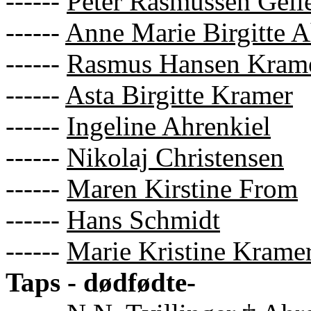
------
Peter Rasmussen Gelle
------
Anne Marie Birgitte A
------
Rasmus Hansen Kram
------
Asta Birgitte Kramer
------
Ingeline Ahrenkiel
------
Nikolaj Christensen
------
Maren Kirstine From
------
Hans Schmidt
------
Marie Kristine Krame
Taps - dødfødte-