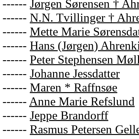
------
Jørgen Sørensen † Ah
------
N.N. Tvillinger † Ahr
------
Mette Marie Sørensdat
------
Hans (Jørgen) Ahrenki
------
Peter Stephensen Møl
------
Johanne Jessdatter
------
Maren * Raffnsøe
------
Anne Marie Refslund
------
Jeppe Brandorff
------
Rasmus Petersen Gelle