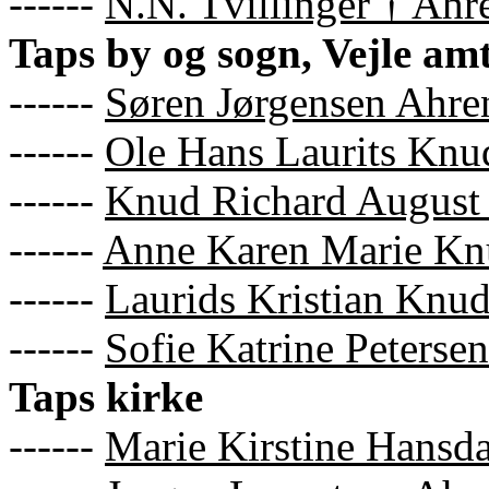
------
N.N. Tvillinger † Ahr
Taps by og sogn, Vejle am
------
Søren Jørgensen Ahre
------
Ole Hans Laurits Knu
------
Knud Richard August
------
Anne Karen Marie Kn
------
Laurids Kristian Knu
------
Sofie Katrine Petersen
Taps kirke
------
Marie Kirstine Hansda