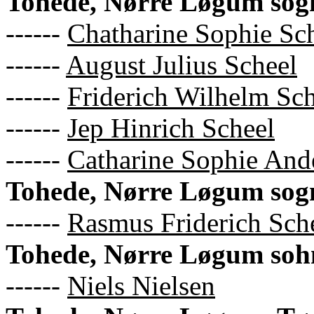
Tohede, Nørre Løgum sog
------
Chatharine Sophie Sc
------
August Julius Scheel
------
Friderich Wilhelm Sch
------
Jep Hinrich Scheel
------
Catharine Sophie And
Tohede, Nørre Løgum sog
------
Rasmus Friderich Sch
Tohede, Nørre Løgum soh
------
Niels Nielsen