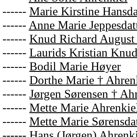
------
Marie Kirstine Hansda
------
Anne Marie Jeppesdat
------
Knud Richard August
------
Laurids Kristian Knu
------
Bodil Marie Høyer
------
Dorthe Marie † Ahren
------
Jørgen Sørensen † Ah
------
Mette Marie Ahrenkie
------
Mette Marie Sørensdat
------
Hans (Jørgen) Ahrenki