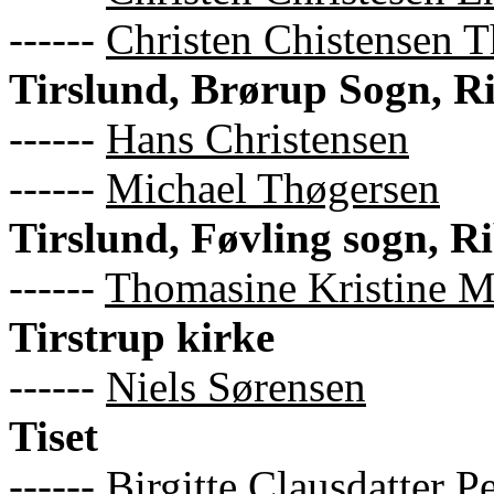
------
Christen Chistensen T
Tirslund, Brørup Sogn, R
------
Hans Christensen
------
Michael Thøgersen
Tirslund, Føvling sogn, R
------
Thomasine Kristine M
Tirstrup kirke
------
Niels Sørensen
Tiset
------
Birgitte Clausdatter P