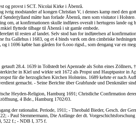
ræst og provst i SCT. Nicolai Kirke i Åbenrå.
, og ivrig modstander af kongen Christian V, i dennes kamp med den got
Sønderjylland måtte han forlade Åbenrå, men som visitator i Holsten /
ng om, at konfirmationen skulle indføres overalt i hertugens lande og b
nkiel flyttede tilbage til Åbenrå i sit gamle embede.
dereført til resten af landet. Selv stod han for indførelsen af konfirmatio
e fra Gallehus i 1683, og et 4 binds værk om den cimbriske hedningetr
t, og i 1696 købte han gården for 6.ooo rigsd., som dengang var en meg
etauft 28.4. 1639 in Tollstedt bei Apenrade als Sohn eines Zöllners, †
erkirche in Kiel und wirkte seit 1672 als Propst und Hauptpastor in A
propst für die herzoglichen Kirchen Holsteins. 1689 kehrte er nach Au
verdient gemacht. - Seine Berichte über Grabfunde und Denkmäler sind 
ische Heyden-Religion, Hamburg 1691; Christliche Confirmation dere
 Eröffnung, 4 Bde., Hamburg 1702/03.
gang der rationalist. Periode, 1911; - Theobald Bieder, Gesch. der Ger
 22; - Paul Stemmermann, Die Anfänge der dt. Vorgeschichtsforschung (
 522 f.; - NDB I, 375 f.