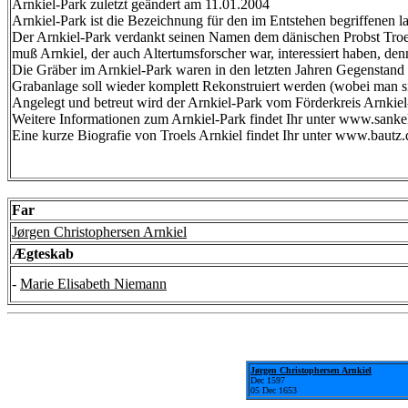
Arnkiel-Park zuletzt geändert am 11.01.2004
Arnkiel-Park ist die Bezeichnung für den im Entstehen begriffenen
Der Arnkiel-Park verdankt seinen Namen dem dänischen Probst Tro
muß Arnkiel, der auch Altertumsforscher war, interessiert haben, denn
Die Gräber im Arnkiel-Park waren in den letzten Jahren Gegenstand lä
Grabanlage soll wieder komplett Rekonstruiert werden (wobei man sic
Angelegt und betreut wird der Arnkiel-Park vom Förderkreis Arnkie
Weitere Informationen zum Arnkiel-Park findet Ihr unter www.sankel
Eine kurze Biografie von Troels Arnkiel findet Ihr unter www.bautz.d
Far
Jørgen Christophersen Arnkiel
Ægteskab
-
Marie Elisabeth Niemann
Jørgen Christophersen Arnkiel
Dec 1597
05 Dec 1653