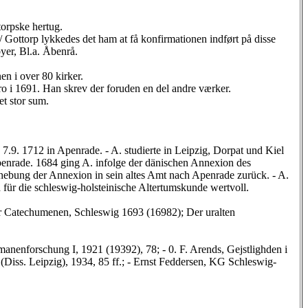
torpske hertug.
 Gottorp lykkedes det ham at få konfirmationen indført på disse
yer, Bl.a. Åbenrå.
nen i over 80 kirker.
o i 1691. Han skrev der foruden en del andre værker.
et stor sum.
 7.9. 1712 in Apenrade. - A. studierte in Leipzig, Dorpat und Kiel
penrade. 1684 ging A. infolge der dänischen Annexion des
fhebung der Annexion in sein altes Amt nach Apenrade zurück. - A.
für die schleswig-holsteinische Altertumskunde wertvoll.
r Catechumenen, Schleswig 1693 (16982); Der uralten
manenforschung I, 1921 (19392), 78; - 0. F. Arends, Gejstlighden i
Diss. Leipzig), 1934, 85 ff.; - Ernst Feddersen, KG Schleswig-