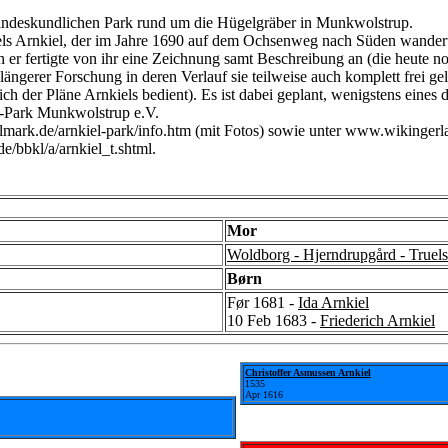
 landeskundlichen Park rund um die Hügelgräber in Munkwolstrup.
els Arnkiel, der im Jahre 1690 auf dem Ochsenweg nach Süden wander
 er fertigte von ihr eine Zeichnung samt Beschreibung an (die heute noc
ngerer Forschung in deren Verlauf sie teilweise auch komplett frei gel
h der Pläne Arnkiels bedient). Es ist dabei geplant, wenigstens eines 
l-Park Munkwolstrup e.V.
mark.de/arnkiel-park/info.htm (mit Fotos) sowie unter www.wikingerla
e/bbkl/a/arnkiel_t.shtml.
Mor
Woldborg - Hjerndrupgård - Truels
Børn
Før 1681 -
Ida Arnkiel
10 Feb 1683 -
Friederich Arnkiel
Christoffer Asmussen Arnkiel
1535
Apr 1616