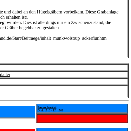
te und dabei an den Hügelgräbern vorbeikam. Diese Grabanlage
h erhalten ist).
egt wurden. Dies ist allerdings nur ein Zwischenzustand, die
der Gräber begehbar zu gestalten.
nd.de/Start/Beitraege/inhalt_munkwolstrup_ackerflur.htm.
datter
Asmus Arnkiel
Omk 1510 - Eft 1563
- - -