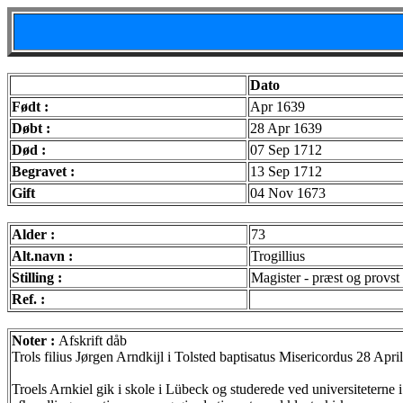
Dato
Født :
Apr 1639
Døbt :
28 Apr 1639
Død :
07 Sep 1712
Begravet :
13 Sep 1712
Gift
04 Nov 1673
Alder :
73
Alt.navn :
Trogillius
Stilling :
Magister - præst og provst
Ref. :
Noter :
Afskrift dåb
Trols filius Jørgen Arndkijl i Tolsted baptisatus Misericordus 28 April
Troels Arnkiel gik i skole i Lübeck og studerede ved universiteterne 