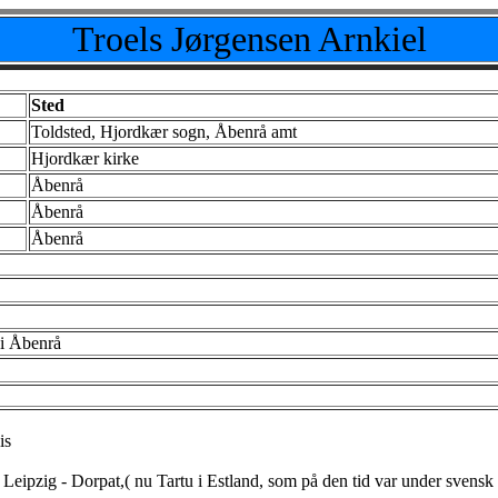
Troels Jørgensen Arnkiel
Sted
Toldsted, Hjordkær sogn, Åbenrå amt
Hjordkær kirke
Åbenrå
Åbenrå
Åbenrå
 i Åbenrå
is
i Leipzig - Dorpat,( nu Tartu i Estland, som på den tid var under svens