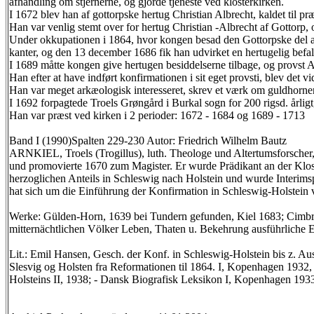
afhandling om stjernerne, og gjorde tjeneste ved klosterkirken.
I 1672 blev han af gottorpske hertug Christian Albrecht, kaldet til p
Han var venlig stemt over for hertug Christian -Albrecht af Gottorp
Under okkupationen i 1864, hvor kongen besad den Gottorpske del af 
kanter, og den 13 december 1686 fik han udvirket en hertugelig befali
I 1689 måtte kongen give hertugen besiddelserne tilbage, og provst Ar
Han efter at have indført konfirmationen i sit eget provsti, blev det vi
Han var meget arkæologisk interesseret, skrev et værk om guldhornen
I 1692 forpagtede Troels Grøngård i Burkal sogn for 200 rigsd. årlig
Han var præst ved kirken i 2 perioder: 1672 - 1684 og 1689 - 1713
Band I (1990)Spalten 229-230 Autor: Friedrich Wilhelm Bautz
ARNKIEL, Troels (Trogillus), luth. Theologe und Altertumsforscher, g
und promovierte 1670 zum Magister. Er wurde Prädikant an der Klost
herzoglichen Anteils in Schleswig nach Holstein und wurde Interims
hat sich um die Einführung der Konfirmation in Schleswig-Holstein 
Werke: Gülden-Horn, 1639 bei Tundern gefunden, Kiel 1683; Cimbr
mitternächtlichen Völker Leben, Thaten u. Bekehrung ausführliche
Lit.: Emil Hansen, Gesch. der Konf. in Schleswig-Holstein bis z. Aus
Slesvig og Holsten fra Reformationen til 1864. I, Kopenhagen 1932,
Holsteins II, 1938; - Dansk Biografisk Leksikon I, Kopenhagen 1933,