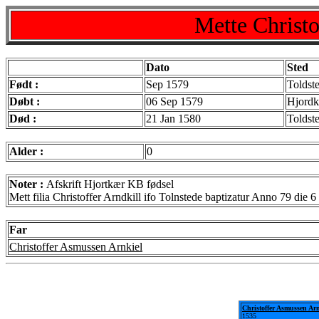
Mette Christo
Dato
Sted
Født :
Sep 1579
Toldst
Døbt :
06 Sep 1579
Hjord
Død :
21 Jan 1580
Toldst
Alder :
0
Noter :
Afskrift Hjortkær KB fødsel
Mett filia Christoffer Arndkill ifo Tolnstede baptizatur Anno 79 die 
Far
Christoffer Asmussen Arnkiel
Christoffer Asmussen Arn
1535