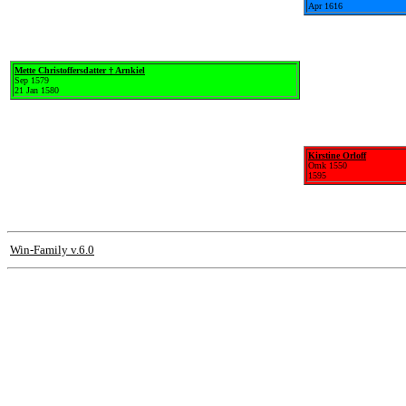
Apr 1616
Mette Christoffersdatter † Arnkiel
Sep 1579
21 Jan 1580
Kirstine Orloff
Omk 1550
1595
Win-Family v.6.0