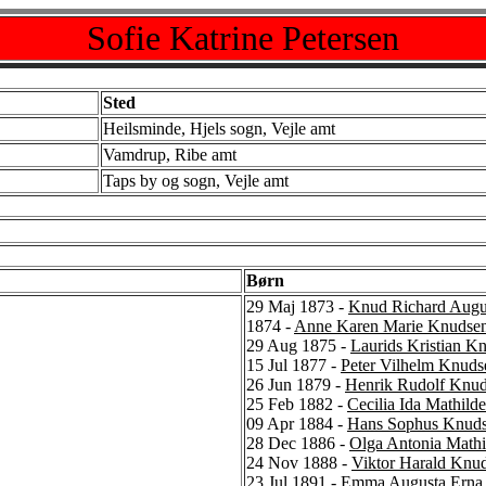
Sofie Katrine Petersen
Sted
Heilsminde, Hjels sogn, Vejle amt
Vamdrup, Ribe amt
Taps by og sogn, Vejle amt
Børn
29 Maj 1873 -
Knud Richard Augu
1874 -
Anne Karen Marie Knudse
29 Aug 1875 -
Laurids Kristian K
15 Jul 1877 -
Peter Vilhelm Knuds
26 Jun 1879 -
Henrik Rudolf Knu
25 Feb 1882 -
Cecilia Ida Mathil
09 Apr 1884 -
Hans Sophus Knud
28 Dec 1886 -
Olga Antonia Math
24 Nov 1888 -
Viktor Harald Knu
23 Jul 1891 -
Emma Augusta Erna