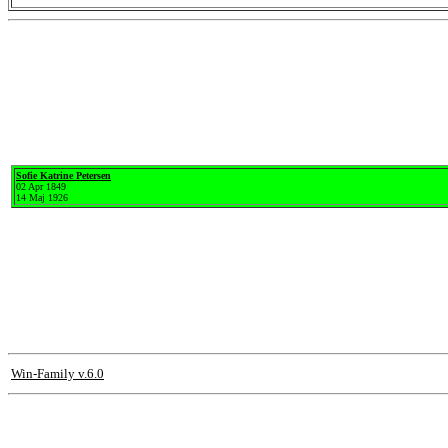
Sofie Katrine Petersen
02 Apr 1849
14 Maj 1926
Win-Family v.6.0