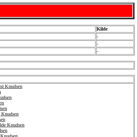
Kilde
-
-
-
st Knudsen
n
nudsen
en
dsen
de Knudsen
sen
ilde Knudsen
dsen
 Knudsen