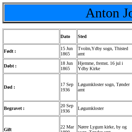
Anton J
Dato
Sted
15 Jun
Tvolm,Ydby sogn, Thisted
Født :
1865
amt
18 Jun
Hjemme, fremst. 16 jul i
Døbt :
1865
Ydby Kirke
17 Sep
Løgumkloster sogn, Tønder
Død :
1936
amt
20 Sep
Begravet :
Løgumkloster
1936
22 Mar
Nørre Lygum kirke, by og
Gift