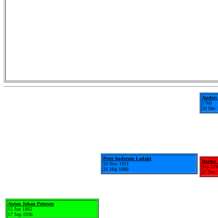
Anders
1760
20 Dec 
Peter Andersen Lodahl
Dorthe 
20 Nov 1821
Sep 17
26 Maj 1880
27 Dec 
Anton Johan Petersen
15 Jun 1865
17 Sep 1936