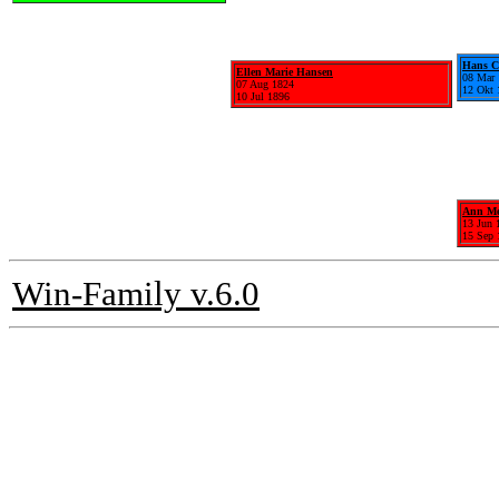
Hans C
Ellen Marie Hansen
08 Mar
07 Aug 1824
12 Okt 
10 Jul 1896
Ann Me
13 Jun 
15 Sep 
Win-Family v.6.0