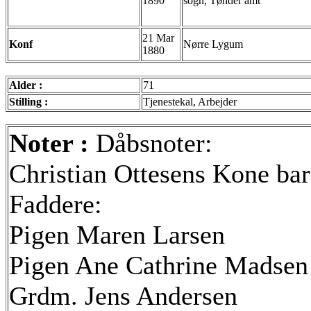
1890
sogn, Tønder amt
21 Mar
Konf
Nørre Lygum
1880
Alder :
71
Stilling :
Tjenestekal, Arbejder
Noter :
Dåbsnoter:
Christian Ottesens Kone bar
Faddere:
Pigen Maren Larsen
Pigen Ane Cathrine Madsen
Grdm. Jens Andersen