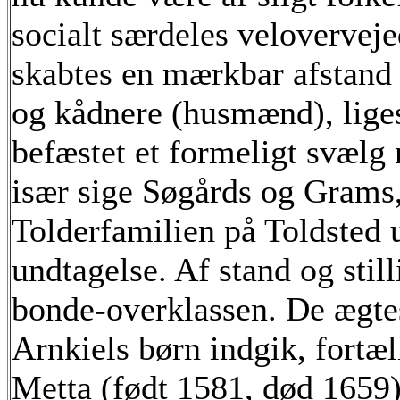
socialt særdeles velovervej
skabtes en mærkbar afstand
og kådnere (husmænd), liges
befæstet et formeligt svælg n
især sige Søgårds og Grams,
Tolderfamilien på Toldsted 
undtagelse. Af stand og still
bonde-overklassen. De ægtes
Arnkiels børn indgik, fortæl
Metta (født 1581, død 1659)