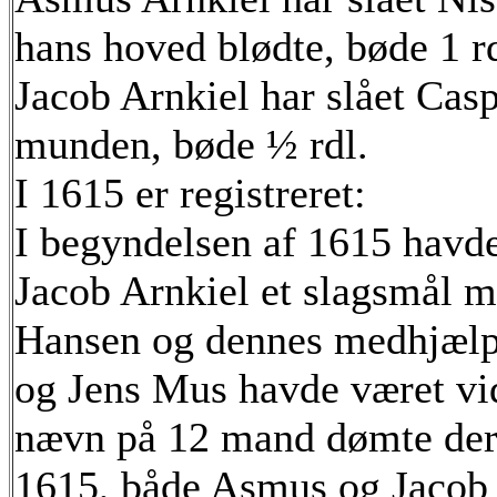
hans hoved blødte, bøde 1 rd
Jacob Arnkiel har slået Cas
munden, bøde ½ rdl.
I 1615 er registreret:
I begyndelsen af 1615 havd
Jacob Arnkiel et slagsmål 
Hansen og dennes medhjælp
og Jens Mus havde været vid
nævn på 12 mand dømte deref
1615, både Asmus og Jacob 