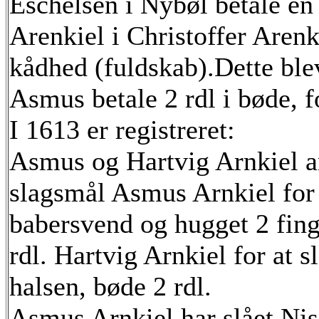
Eschelsen i Nybøl betale en
Arenkiel i Christoffer Arenk
kådhed (fuldskab).Dette ble
Asmus betale 2 rdl i bøde, f
I 1613 er registreret:
Asmus og Hartvig Arnkiel an
slagsmål Asmus Arnkiel for
babersvend og hugget 2 fing
rdl. Hartvig Arnkiel for at
halsen, bøde 2 rdl.
Asmus Arnkiel har slået Nis