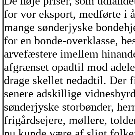
De høje priser, som udlandet 
for vor eksport, medførte i å
mange sønderjyske bondehje
for en bonde-overklasse, bes
arvefæstere imellem hinand
afgrænset opadtil mod adele
drage skellet nedadtil. Der 
senere adskillige vidnesbyr
sønderjyske storbønder, her
frigårdsejere, møllere, told
nu kunde være af sligt folk