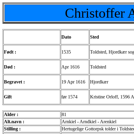
Christoffer
Dato
Sted
Født :
1535
Toldsted, Hjordkær so
Død :
Apr 1616
Toldsted
Begravet :
19 Apr 1616
Hjordkær
Gift
før 1574
Kristine Orloff, 1596 
Alder :
81
Alt.navn :
Arnkiel - Arndkiel - Arenkiel
Stilling :
Hertugelige Gottorpsk tolder i Toldst