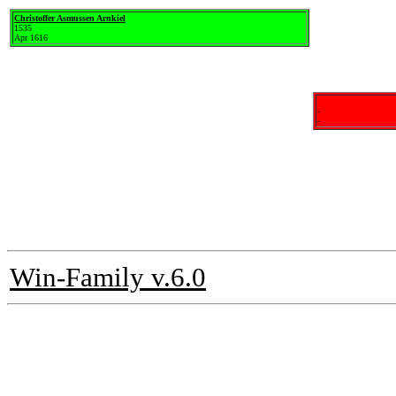
Christoffer Asmussen Arnkiel
1535
Apr 1616
-
-
Win-Family v.6.0