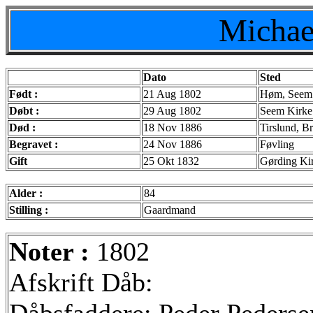
Michae
Dato
Sted
Født :
21 Aug 1802
Høm, Seem 
Døbt :
29 Aug 1802
Seem Kirke
Død :
18 Nov 1886
Tirslund, B
Begravet :
24 Nov 1886
Føvling
Gift
25 Okt 1832
Gørding Ki
Alder :
84
Stilling :
Gaardmand
Noter :
1802
Afskrift Dåb: