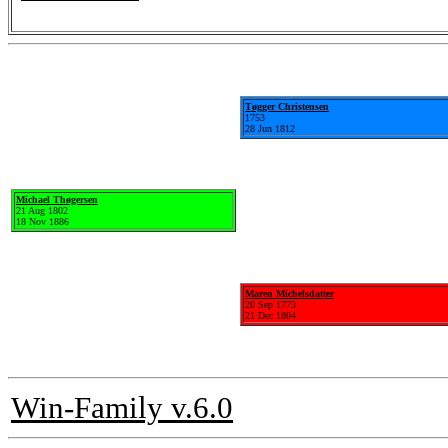
Tøgger Christensen
1753
28 Jun 1812
Michael Thøgersen
21 Aug 1802
18 Nov 1886
Maren Michelsdatter
20 Sep 1773
21 Dec 1804
Win-Family v.6.0