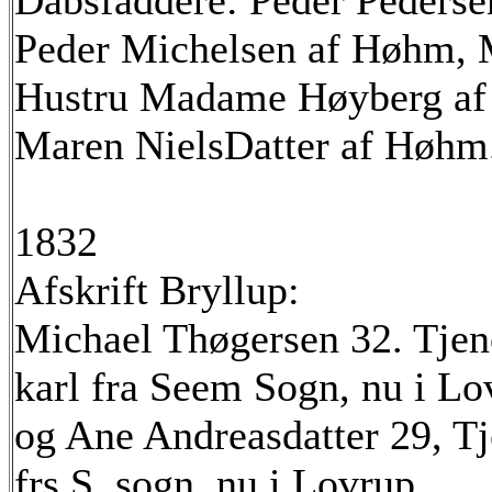
Dåbsfaddere: Peder Pederse
Peder Michelsen af Høhm, 
Hustru Madame Høyberg af
Maren NielsDatter af Høhm
1832
Afskrift Bryllup:
Michael Thøgersen 32. Tjen
karl fra Seem Sogn, nu i Lo
og Ane Andreasdatter 29, Tj
frs S. sogn, nu i Lovrup.