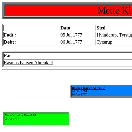
Mette Ki
Dato
Sted
Født :
05 Jul 1777
Hvinderup, Tyrstu
Døbt :
06 Jul 1777
Tyrstrup
Far
Rasmus Ivarsen Ahrenkiel
Rasmus Ivarsen Ahrenkiel
26 Dec 1714
10 Apr 1777
Mette Kirstine Ahrenkiel
05 Jul 1777
-