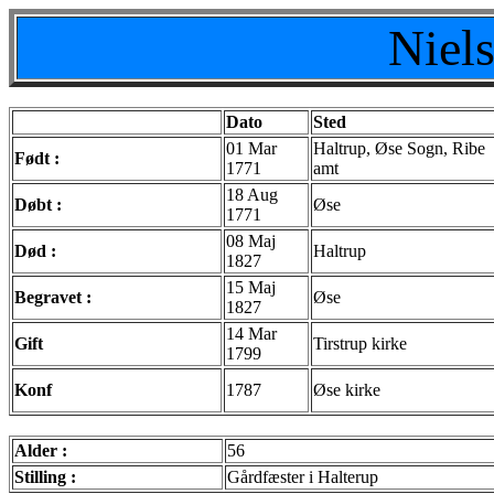
Niel
Dato
Sted
01 Mar
Haltrup, Øse Sogn, Ribe
Født :
1771
amt
18 Aug
Døbt :
Øse
1771
08 Maj
Død :
Haltrup
1827
15 Maj
Begravet :
Øse
1827
14 Mar
Gift
Tirstrup kirke
1799
Konf
1787
Øse kirke
Alder :
56
Stilling :
Gårdfæster i Halterup