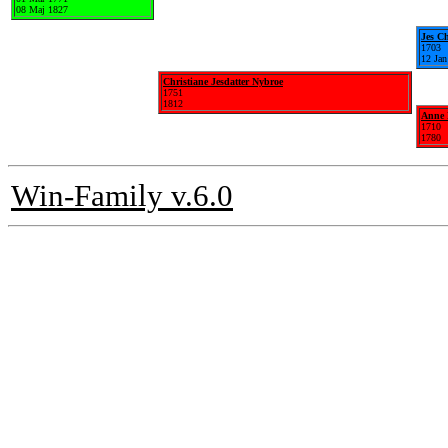
08 Maj 1827
Jes C
1703
12 Jan
Christiane Jesdatter Nybroe
1751
1812
Anne 
1710
1780
Win-Family v.6.0