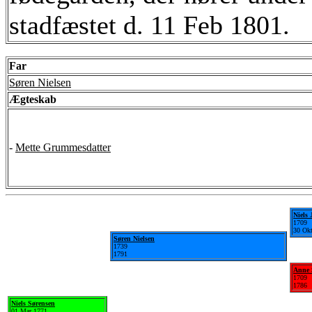
stadfæstet d. 11 Feb 1801.
Far
Søren Nielsen
Ægteskab
-
Mette Grummesdatter
Niels 
1709
30 Ok
Søren Nielsen
1739
1791
Anne 
1709
1786
Niels Sørensen
01 Mar 1771