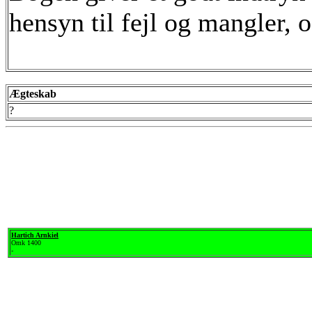
hensyn til fejl og mangler, 
Ægteskab
?
Hartich Arnkiel
Omk 1400
-