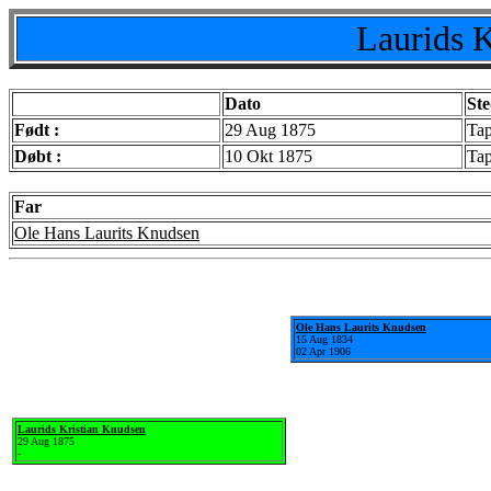
Laurids 
Dato
St
Født :
29 Aug 1875
Tap
Døbt :
10 Okt 1875
Ta
Far
Ole Hans Laurits Knudsen
Ole Hans Laurits Knudsen
15 Aug 1834
02 Apr 1906
Laurids Kristian Knudsen
29 Aug 1875
-