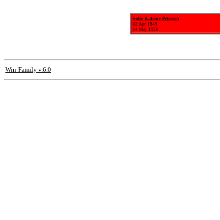
Sofie Katrine Petersen
02 Apr 1849
14 Maj 1926
Win-Family v.6.0