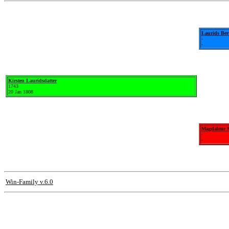
Laurids Ber
-
-
Kirsten Lauridsdatter
1743
20 Jan 1808
Magdalene M
-
-
Win-Family v.6.0