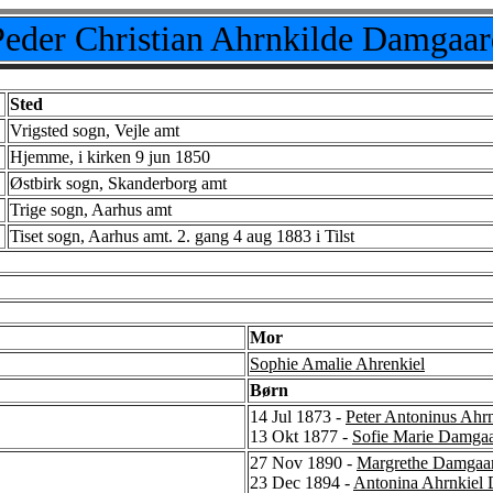
Peder Christian Ahrnkilde Damgaar
Sted
Vrigsted sogn, Vejle amt
Hjemme, i kirken 9 jun 1850
Østbirk sogn, Skanderborg amt
Trige sogn, Aarhus amt
Tiset sogn, Aarhus amt. 2. gang 4 aug 1883 i Tilst
Mor
Sophie Amalie Ahrenkiel
Børn
14 Jul 1873 -
Peter Antoninus Ahr
13 Okt 1877 -
Sofie Marie Damga
27 Nov 1890 -
Margrethe Damgaa
23 Dec 1894 -
Antonina Ahrnkiel