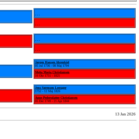
- - -
- - -
- - -
- - -
Jørgen Hansen Ahrenkiel
05 Jul 1736 - 08 Maj 1794
Metta Maria Christiansen
16 Okt 1751 - 1825
Jens Sørensen Leerager
1752 - 12 Maj 1826
Anne Pedersdatter Christiansen
05 Dec 1749 - 21 Apr 1844
13 Jan 2026