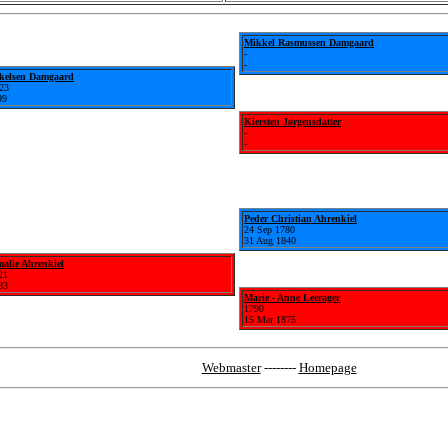
Mikkel Rasmussen Damgaard
-
-
kkelsen Damgaard
23
99
Kiersten Jørgensdatter
-
-
Peder Christian Ahrenkiel
24 Sep 1780
31 Aug 1840
alie Ahrenkiel
21
83
Marie - Anne Leerager
1790
15 Mar 1875
Webmaster
--------
Homepage