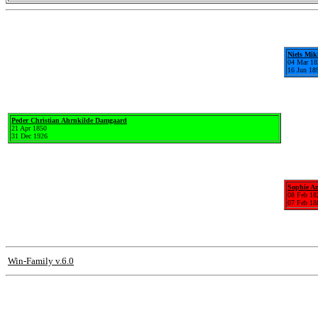
Niels Mi
04 Mar 18
16 Jun 18
Peder Christian Ahrnkilde Damgaard
21 Apr 1850
31 Dec 1926
Sophie Am
08 Feb 18
07 Feb 18
Win-Family v.6.0