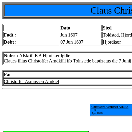
Claus Chri
Dato
Sted
Født :
Jun 1607
Toldsted, Hjor
Døbt :
07 Jun 1607
Hjordkær
Noter :
Afskrift KB Hjortkær fødte
Claues filius Christoffer Arndkijll ifo Tolnstede baptizatus die 7 Jun
Far
Christoffer Asmussen Arnkiel
Christoffer Asmussen Arnkiel
1535
Apr 1616