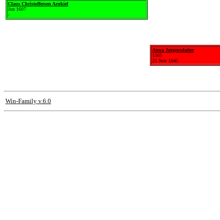
Claus Christoffersen Arnkiel
Jun 1607
-
Anna Jørgensdatter
1565
25 Nov 1645
Win-Family v.6.0