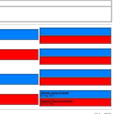
- - -
- - -
- - -
- - -
- - -
- - -
Albrecht Jensen Kjærulff
01 Aug 1851 - -
Johanne Francisca Scheerens
03 Feb 1861 - -