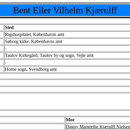
Bent Eiler Vilhelm Kjærulff
Sted
Rigshospitalet, Københavns amt
Søborg kirke, Københavns amt
-
Taulov Kirkegård, Taulov by og sogn, Vejle amt
-
Horne sogn, Svendborg amt
Mor
Dagny Margrethe Kjærulff Nielse