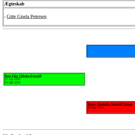
Ægteskab
-
Gitte Gisela Petersen
-
-
Bent Eiler Vilhelm Kjærulff
27 Sep 1935
13 Okt 2018
Dagny Margrethe Kjærulff Nielsen
18 Mar 1916
-