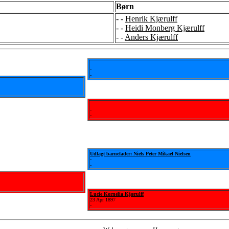
Børn
- -
Henrik Kjærulff
- -
Heidi Monberg Kjærulff
- -
Anders Kjærulff
-
-
-
-
Udlagt barnefader: Niels Peter Mikael Nielsen
-
-
Lucie Kornelia Kjærulff
23 Apr 1897
-