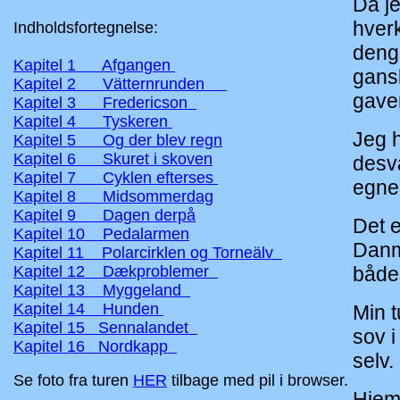
Da j
hverk
Indholdsfortegnelse:
denga
Kapitel 1 Afgangen
gansk
Kapitel 2 Vätternrunden
gave
Kapitel 3 Fredericson
Kapitel 4 Tyskeren
Jeg 
Kapitel 5 Og der blev regn
Kapitel 6 Skuret i skoven
desv
Kapitel 7 Cyklen efterses
egne 
Kapitel 8 Midsommerdag
Kapitel 9 Dagen derpå
Det e
Kapitel 10 Pedalarmen
Danma
Kapitel 11 Polarcirklen og Torneälv
Kapitel 12 Dækproblemer
både 
Kapitel 13 Myggeland
Kapitel 14 Hunden
Min 
Kapitel 15 Sennalandet
sov i
Kapitel 16 Nordkapp
selv.
Se foto fra turen
HER
tilbage med pil i browser.
Hjem