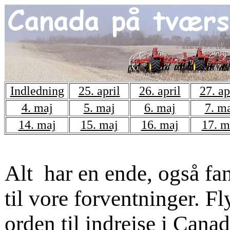
Indledning
25. april
26. april
27. ap
4. maj
5. maj
6. maj
7. m
14. maj
15. maj
16. maj
17. m
Alt har en ende, også fan
til vore forventninger. F
orden til indrejse i Cana