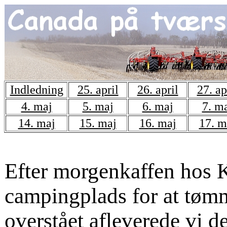
Indledning
25. april
26. april
27. ap
4. maj
5. maj
6. maj
7. m
14. maj
15. maj
16. maj
17. m
Efter morgenkaffen hos K
campingplads for at tømm
overstået afleverede vi 