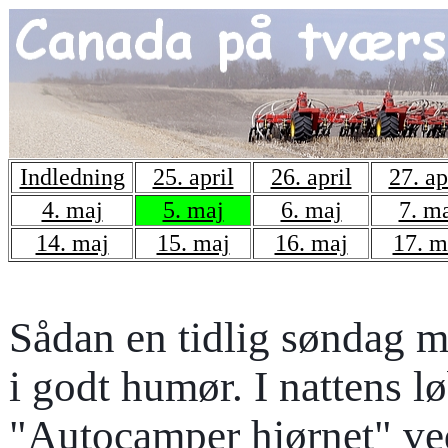
Indledning
25. april
26. april
27. ap
4. maj
5. maj
6. maj
7. m
14. maj
15. maj
16. maj
17. m
Sådan en tidlig søndag mo
i godt humør. I nattens l
"Autocamper hjørnet" ve