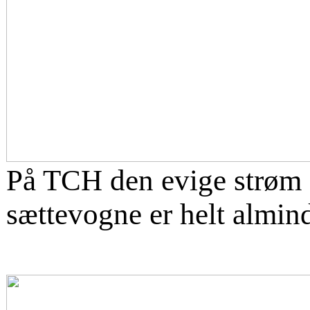
På TCH den evige strøm a
sættevogne er helt almind