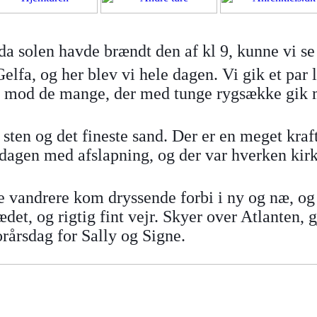
 da solen havde brændt den af kl 9, kunne vi se
elfa, og her blev vi hele dagen. Vi gik et par 
gne mod de mange, der med tunge rygsække gik
 sten og det fineste sand. Der er en meget kra
 dagen med afslapning, og der var hverken kirk
e vandrere kom dryssende forbi i ny og næ, og e
ædet, og rigtig fint vejr. Skyer over Atlanten,
orårsdag for Sally og Signe.