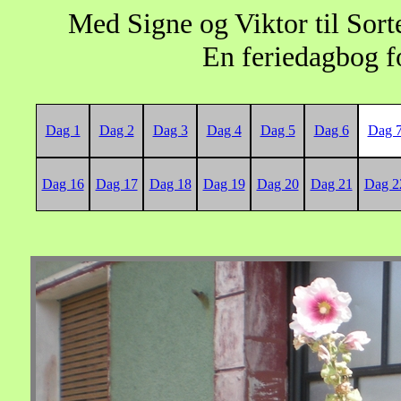
Med Signe og Viktor til So
En feriedagbog fo
Dag 1
Dag 2
Dag 3
Dag 4
Dag 5
Dag 6
Dag 
Dag 16
Dag 17
Dag 18
Dag 19
Dag 20
Dag 21
Dag 2