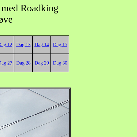
n med Roadking
røve
Dag 12
Dag 13
Dag 14
Dag 15
Dag 27
Dag 28
Dag 29
Dag 30