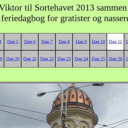
Viktor til Sortehavet 2013 samme
feriedagbog for gratister og nasse
4
Dag 5
Dag 6
Dag 7
Dag 8
Dag 9
Dag 10
Dag 11
9
Dag 20
Dag 21
Dag 22
Dag 23
Dag 24
Dag 25
Dag 26