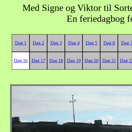
Med Signe og Viktor til So
En feriedagbog fo
Dag 1
Dag 2
Dag 3
Dag 4
Dag 5
Dag 6
Dag 
Dag 16
Dag 17
Dag 18
Dag 19
Dag 20
Dag 21
Dag 2