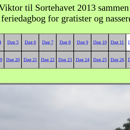
Viktor til Sortehavet 2013 samme
feriedagbog for gratister og nasse
4
Dag 5
Dag 6
Dag 7
Dag 8
Dag 9
Dag 10
Dag 11
9
Dag 20
Dag 21
Dag 22
Dag 23
Dag 24
Dag 25
Dag 26