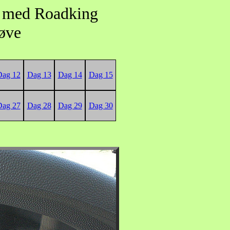
n med Roadking
røve
Dag 12
Dag 13
Dag 14
Dag 15
Dag 27
Dag 28
Dag 29
Dag 30