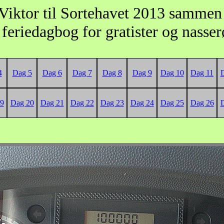
Viktor til Sortehavet 2013 samme
feriedagbog for gratister og nasse
4
Dag 5
Dag 6
Dag 7
Dag 8
Dag 9
Dag 10
Dag 11
9
Dag 20
Dag 21
Dag 22
Dag 23
Dag 24
Dag 25
Dag 26