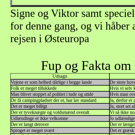
Signe og Viktor samt speciel 
for denne gang, og vi håber at
rejsen i Østeuropa
Fup og Fakta om
Udsagn
Vejene er som helhed dårlige i begge lande
De store hove
Folk er meget tillukkede
Hvis vi selv
Man bliver stoppet af politiet i tude og utide
Hvis man over
De få campingpladser der er, har lav standard
Ja, derfor er
Det er meget billigt
Ja, stort set al
Der er tyveknægte og voldsmænd overalt
Vi så ikke n
Udlændinge er ikke velkomne
Jo udlændige
Der er langt derover
Der er længe
Sproget er meget svært
Det er græsk