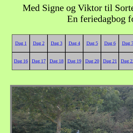
Med Signe og Viktor til So
En feriedagbog fo
Dag 1
Dag 2
Dag 3
Dag 4
Dag 5
Dag 6
Dag 
Dag 16
Dag 17
Dag 18
Dag 19
Dag 20
Dag 21
Dag 2