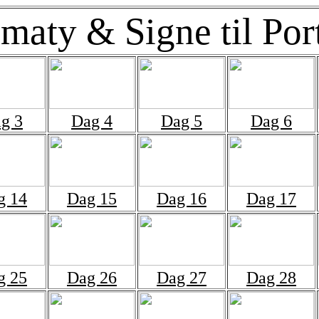
maty & Signe til Por
g 3
Dag 4
Dag 5
Dag 6
g 14
Dag 15
Dag 16
Dag 17
g 25
Dag 26
Dag 27
Dag 28