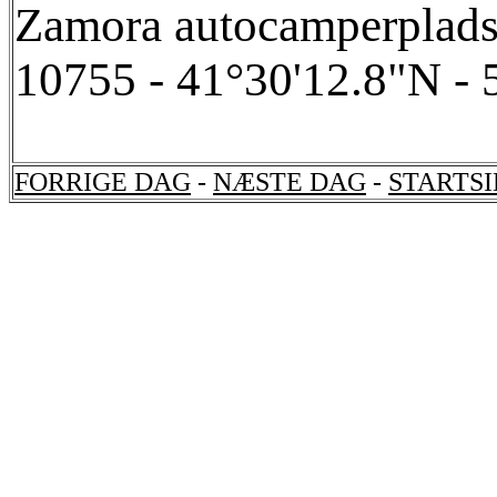
Zamora autocamperplads e
10755 - 41°30'12.8"N -
FORRIGE DAG
-
NÆSTE DAG
-
STARTS