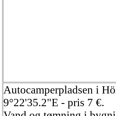
Autocamperpladsen i Höx
9°22'35.2"E - pris 7 €.
Vand og tømning i bygni