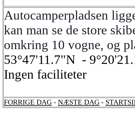
Autocamperpladsen ligger 
kan man se de store skibe
omkring 10 vogne, og pla
53°47'11.7"N - 9°20'21.1
Ingen faciliteter
FORRIGE DAG
-
NÆSTE DAG
-
STARTS