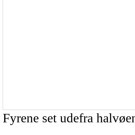
Fyrene set udefra halvøe