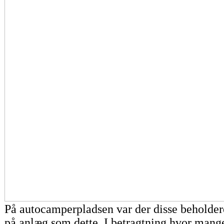
På autocamperpladsen var der disse beholdere t
på anlæg som dette. I betragtning hvor mang