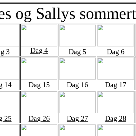
es og Sallys sommer
Dag 4
g 3
Dag 5
Dag 6
g 14
Dag 15
Dag 16
Dag 17
g 25
Dag 26
Dag 27
Dag 28