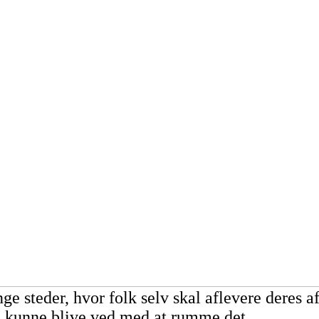
ge steder, hvor folk selv skal aflevere deres a
re kunne blive ved med at rumme det.