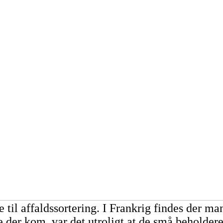
il affaldssortering. I Frankrig findes der man
e der kom, var det utroligt at de små beholde