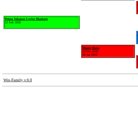
Petrea Johanne Lovise Monberg
25 Feb 1858
-
Maren Halse
19 Dec 1832
30 Jul 1919
Win-Family v.6.0