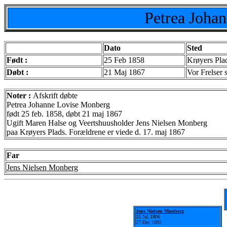
Petrea Joha
Dato
Sted
Født :
25 Feb 1858
Krøyers Pla
Døbt :
21 Maj 1867
Vor Frelser
Noter :
Afskrift døbte
Petrea Johanne Lovise Monberg
født 25 feb. 1858, døbt 21 maj 1867
Ugift Maren Halse og Veertshuusholder Jens Nielsen Monberg
paa Krøyers Plads. Forældrene er viede d. 17. maj 1867
Far
Jens Nielsen Monberg
Jens Nielsen Monberg
25 Jul 1806
27 Dec 1892