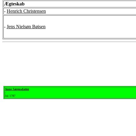
Ægteskab
-
Henrich Christensen
-
Jens Nielsøn Bøisen
Anne Sørensdatter
-
Jul 1787