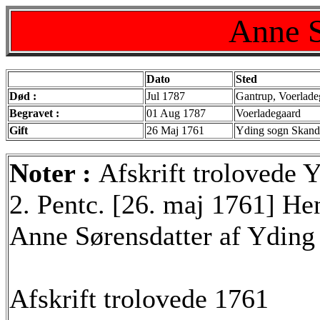
Anne S
Dato
Sted
Død :
Jul 1787
Gantrup, Voerlade
Begravet :
01 Aug 1787
Voerladegaard
Gift
26 Maj 1761
Yding sogn Skand
Noter :
Afskrift trolovede 
2. Pentc. [26. maj 1761] He
Anne Sørensdatter af Yding
Afskrift trolovede 1761