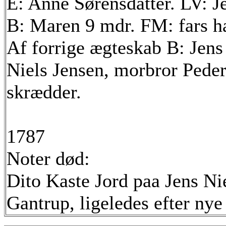
E: Anne Sørensdatter. LV: Je
B: Maren 9 mdr. FM: fars ha
Af forrige ægteskab B: Jens 
Niels Jensen, morbror Pede
skrædder.
1787
Noter død:
Dito Kaste Jord paa Jens Ni
Gantrup, ligeledes efter ny