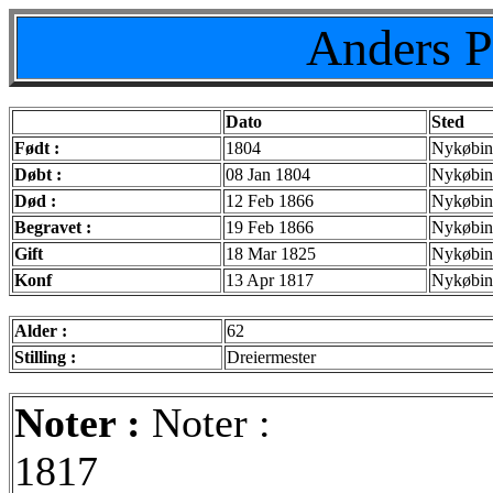
Anders P
Dato
Sted
Født :
1804
Nykøbing
Døbt :
08 Jan 1804
Nykøbin
Død :
12 Feb 1866
Nykøbin
Begravet :
19 Feb 1866
Nykøbin
Gift
18 Mar 1825
Nykøbin
Konf
13 Apr 1817
Nykøbin
Alder :
62
Stilling :
Dreiermester
Noter :
Noter :
1817