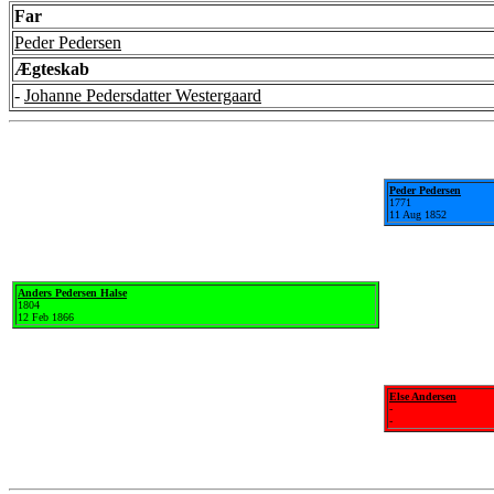
Far
Peder Pedersen
Ægteskab
-
Johanne Pedersdatter Westergaard
Peder Pedersen
1771
11 Aug 1852
Anders Pedersen Halse
1804
12 Feb 1866
Else Andersen
-
-