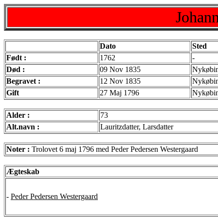
Johann
Dato
Sted
Født :
1762
-
Død :
09 Nov 1835
Nykøbi
Begravet :
12 Nov 1835
Nykøbi
Gift
27 Maj 1796
Nykøbin
Alder :
73
Alt.navn :
Lauritzdatter, Larsdatter
Noter :
Trolovet 6 maj 1796 med Peder Pedersen Westergaard
Ægteskab
-
Peder Pedersen Westergaard