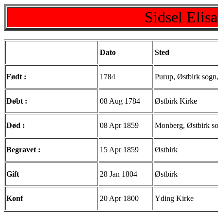
Sidsel Elis
Dato
Sted
Født :
1784
Purup, Østbirk sogn
Døbt :
08 Aug 1784
Østbirk Kirke
Død :
08 Apr 1859
Monberg, Østbirk s
Begravet :
15 Apr 1859
Østbirk
Gift
28 Jan 1804
Østbirk
Konf
20 Apr 1800
Yding Kirke