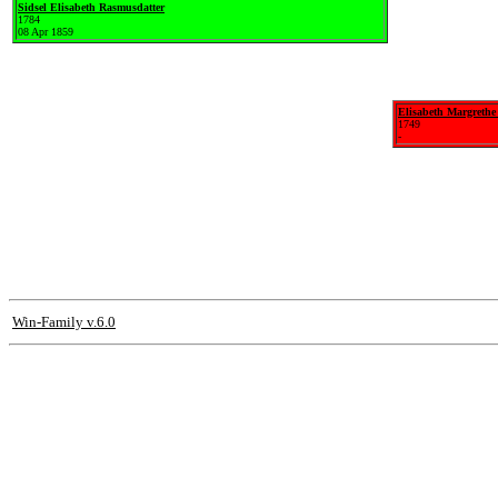
Sidsel Elisabeth Rasmusdatter
1784
08 Apr 1859
Elisabeth Margrethe 
1749
-
Win-Family v.6.0