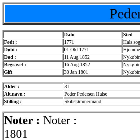
Pede
Dato
Sted
Født :
1771
Hals so
Døbt :
01 Okt 1771
Hjemme
Død :
11 Aug 1852
Nykøbin
Begravet :
16 Aug 1852
Nykøbi
Gift
30 Jan 1801
Nykøbin
Alder :
81
Alt.navn :
Peder Pedersen Halse
Stilling :
Skibstømmermand
Noter :
Noter :
1801