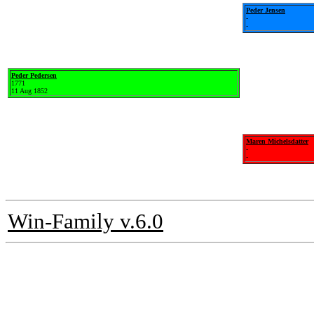
Peder Jensen
-
-
Peder Pedersen
1771
11 Aug 1852
Maren Michelsdatter
-
-
Win-Family v.6.0