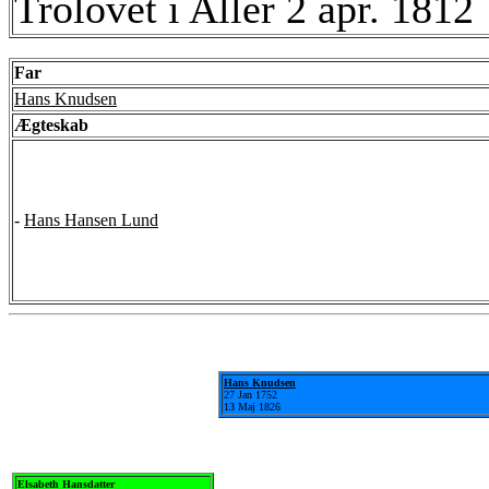
Trolovet i Aller 2 apr. 1812
Far
Hans Knudsen
Ægteskab
-
Hans Hansen Lund
Hans Knudsen
27 Jan 1752
13 Maj 1826
Elsabeth Hansdatter