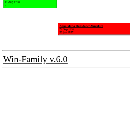
11 Aug 1788
-
Anna Maria Hansdatter Ahrenkiel
22 Sep 1752
22 jan 1837
Win-Family v.6.0