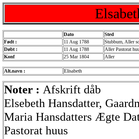
Elsabet
Dato
Sted
Født :
11 Aug 1788
Stubbum, Aller s
Døbt :
11 Aug 1788
Aller Pastorat hu
Konf
25 Mar 1804
Aller
Alt.navn :
Elisabeth
Noter :
Afskrift dåb
Elsebeth Hansdatter, Gaar
Maria Hansdatters Ægte Datt
Pastorat huus