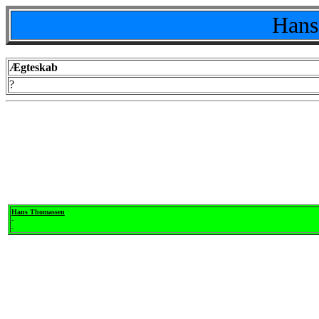
Hans
Ægteskab
?
Hans Thomassen
-
-