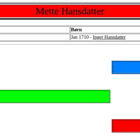
Mette Hansdatter
Børn
Jan 1710 -
Inger Hansdatter
-
-
-
-