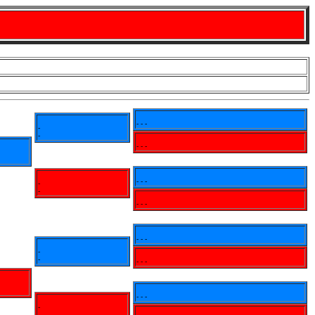
- - -
-
-
- - -
- - -
-
-
- - -
- - -
-
-
- - -
- - -
-
-