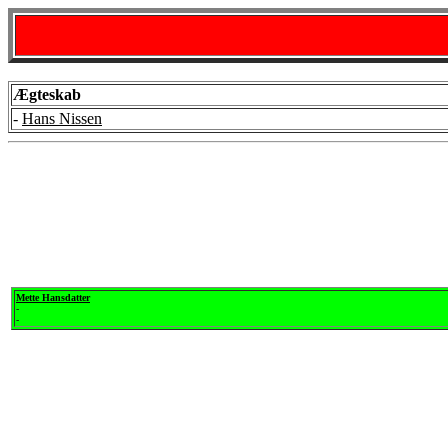
Ægteskab
-
Hans Nissen
Mette Hansdatter
-
-