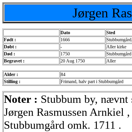
Jørgen Ra
Dato
Sted
Født :
1666
Stubbumgård,
Døbt :
-
Aller kirke
Død :
1750
Stubbumgård
Begravet :
20 Aug 1750
Aller
Alder :
84
Stilling :
Frimand, halv part i Stubbumgård
Noter :
Stubbum by, nævnt
Jørgen Rasmussen Arnkiel , 
Stubbumgård omk. 1711 .