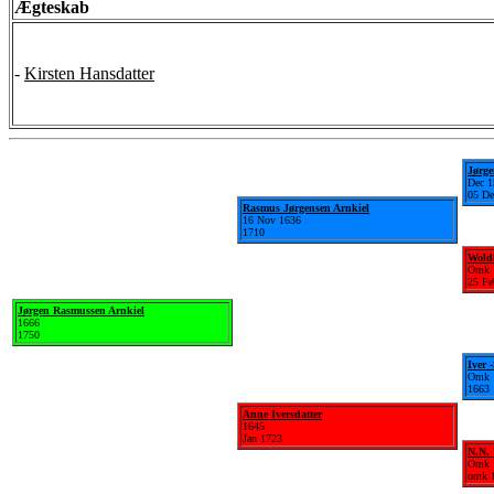
Ægteskab
-
Kirsten Hansdatter
Jørge
Dec 1
05 De
Rasmus Jørgensen Arnkiel
16 Nov 1636
1710
Woldb
Omk 
25 Fe
Jørgen Rasmussen Arnkiel
1666
1750
Iver 
Omk 
1663
Anne Iversdatter
1645
Jan 1723
N.N. 
Omk 
omk 