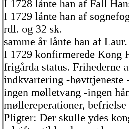
I 1728 lånte han af Fall Ha
I 1729 lånte han af sognefo
rdl. og 32 sk.
samme år lånte han af Laur.
I 1729 konfirmerede Kong 
frigårda status. Frihederne a
indkvartering -høvttjeneste 
ingen mølletvang -ingen hå
møllereperationer, befrielse
Pligter: Der skulle ydes kon