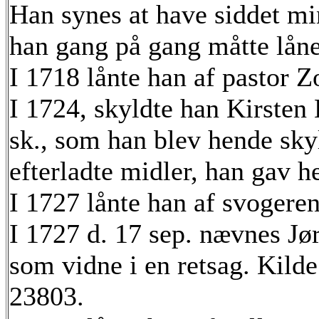
Han synes at have siddet mi
han gang på gang måtte lån
I 1718 lånte han af pastor Z
I 1724, skyldte han Kirsten
sk., som han blev hende sk
efterladte midler, han gav h
I 1727 lånte han af svogeren
I 1727 d. 17 sep. nævnes Jø
som vidne i en retsag. Kilde
23803.