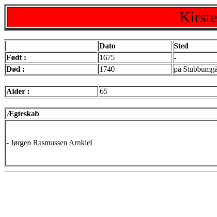
Kirst
Dato
Sted
Født :
1675
-
Død :
1740
på Stubbumg
Alder :
65
Ægteskab
-
Jørgen Rasmussen Arnkiel