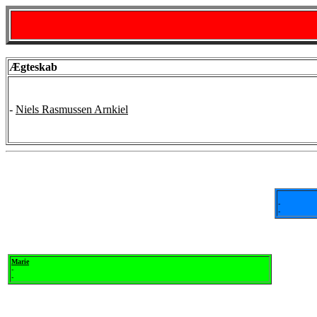
Ægteskab
-
Niels Rasmussen Arnkiel
-
-
Marie
-
-