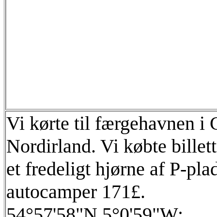
Vi kørte til færgehavnen i 
Nordirland. Vi købte billett
et fredeligt hjørne af P-pla
autocamper 171£.
54°57'58"N 5°0'59"W;