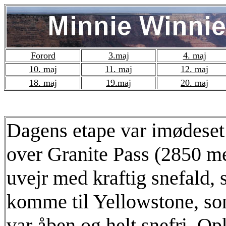
Forord
3.maj
4. maj
10. maj
11. maj
12. maj
18. maj
19.maj
20. maj
Dagens etape var imødeset 
over Granite Pass (2850 me
uvejr med kraftig snefald,
komme til Yellowstone, som 
var åben og helt snefri. Op