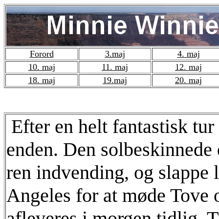
Forord
3.maj
4. maj
10. maj
11. maj
12. maj
18. maj
19.maj
20. maj
Efter en helt fantastisk t
enden. Den solbeskinnede d
ren indvending, og slappe li
Angeles for at møde Tove 
afleveres i morgen tidlig. T