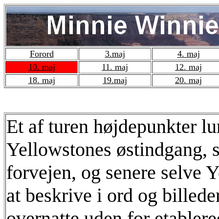
Forord
3.maj
4. maj
10. maj
11. maj
12. maj
18. maj
19.maj
20. maj
Et af turen højdepunkter lu
Yellowstones østindgang, s
forvejen, og senere selve 
at beskrive i ord og billeder
overnatte uden for etabler