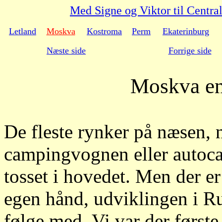
Med Signe og Viktor til Centr
Letland
Moskva
Kostroma
Perm
Ekaterinburg
Næste side
Forrige side
Moskva en
De fleste rynker på næsen, 
campingvognen eller autoca
tosset i hovedet. Men der e
egen hånd, udviklingen i Ru
følge med. Vi var der først